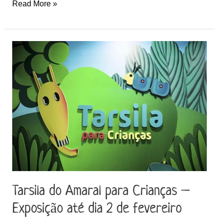
Read More »
Tarsila
do
Amaral
para
Crianças
–
Exposição
até
dia
2
Tarsila do Amaral para Crianças –
de
fevereiro
Exposição até dia 2 de fevereiro