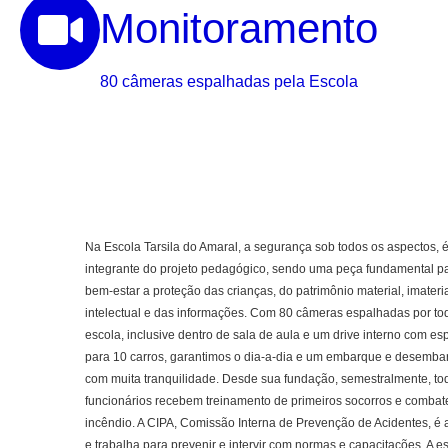
Monitoramento
80 câmeras espalhadas pela Escola
Na Escola Tarsila do Amaral, a segurança sob todos os aspectos, é
integrante do projeto pedagógico, sendo uma peça fundamental p
bem-estar a proteção das crianças, do patrimônio material, imateria
intelectual e das informações. Com 80 câmeras espalhadas por to
escola, inclusive dentro de sala de aula e um drive interno com es
para 10 carros, garantimos o dia-a-dia e um embarque e desemba
com muita tranquilidade. Desde sua fundação, semestralmente, to
funcionários recebem treinamento de primeiros socorros e combat
incêndio. A CIPA, Comissão Interna de Prevenção de Acidentes, é 
e trabalha para prevenir e intervir com normas e capacitações. A e